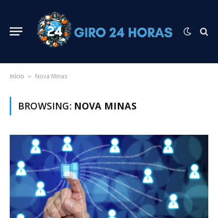
Início
Nova Minas
»
BROWSING:
NOVA MINAS