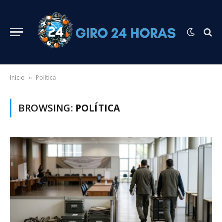
Início
Política
»
BROWSING:
POLÍTICA