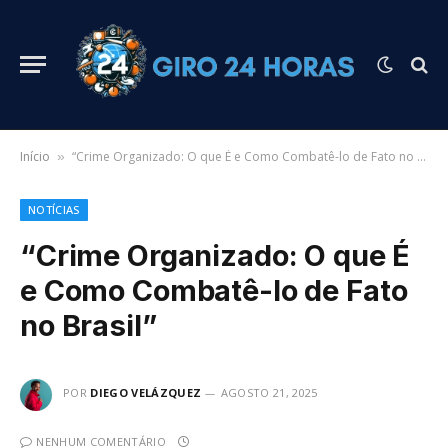
Início
“Crime Organizado: O que É e Como Combatê-lo de Fato no Brasil”
»
NOTÍCIAS
“Crime Organizado: O que É
e Como Combatê-lo de Fato
no Brasil”
POR
DIEGO VELÁZQUEZ
AGOSTO 21, 2025
NENHUM COMENTÁRIO