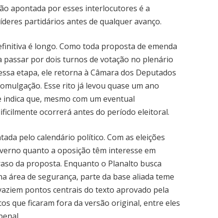
ção apontada por esses interlocutores é a
 líderes partidários antes de qualquer avanço.
efinitiva é longo. Como toda proposta de emenda
a passar por dois turnos de votação no plenário
nessa etapa, ele retorna à Câmara dos Deputados
romulgação. Esse rito já levou quase um ano
ue indica que, mesmo com um eventual
ficilmente ocorrerá antes do período eleitoral.
ada pelo calendário político. Com as eleições
overno quanto a oposição têm interesse em
traso da proposta. Enquanto o Planalto busca
a área de segurança, parte da base aliada teme
aziem pontos centrais do texto aprovado pela
s que ficaram fora da versão original, entre eles
penal.