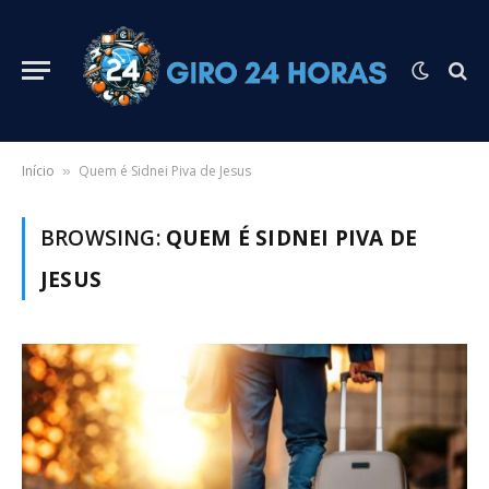
Início
Quem é Sidnei Piva de Jesus
»
BROWSING:
QUEM É SIDNEI PIVA DE
JESUS