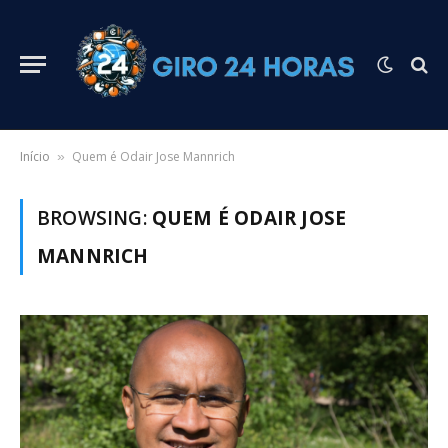
Início
Quem é Odair Jose Mannrich
»
BROWSING:
QUEM É ODAIR JOSE
MANNRICH