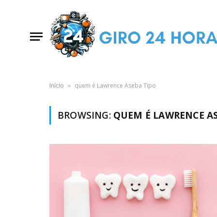
Início
quem é Lawrence Aseba Tipo
»
BROWSING:
QUEM É LAWRENCE AS