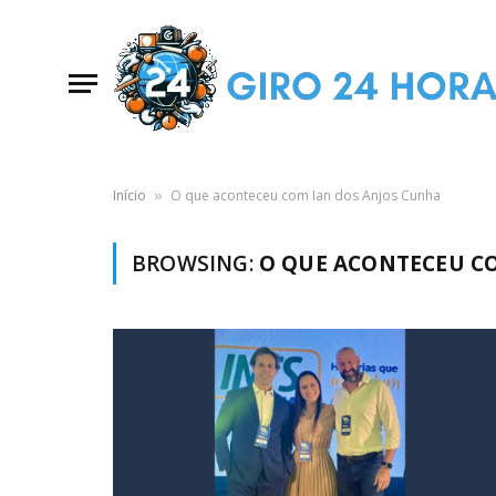
Início
O que aconteceu com Ian dos Anjos Cunha
»
BROWSING:
O QUE ACONTECEU C