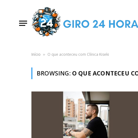
Início
O que aconteceu com Clínica Kiseki
»
BROWSING:
O QUE ACONTECEU CO