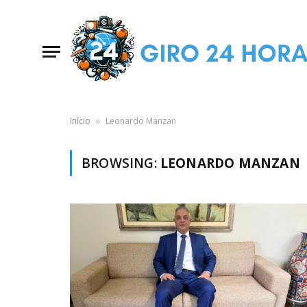
Início
Leonardo Manzan
»
BROWSING:
LEONARDO MANZAN