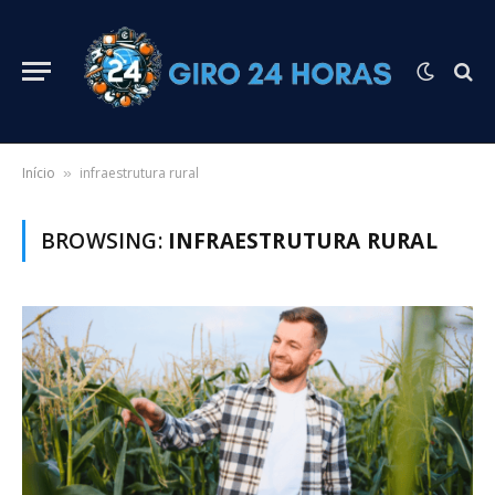
Início
infraestrutura rural
»
BROWSING:
INFRAESTRUTURA RURAL