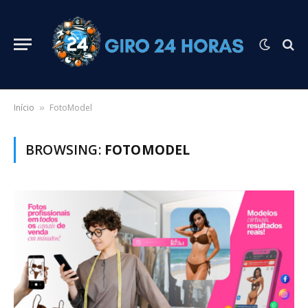
Início
FotoModel
»
BROWSING:
FOTOMODEL