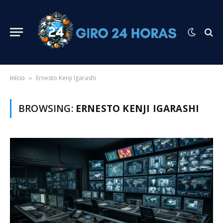
Início
Ernesto Kenji Igarashi
»
BROWSING:
ERNESTO KENJI IGARASHI