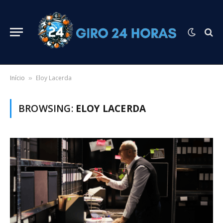
Início
Eloy Lacerda
»
BROWSING:
ELOY LACERDA