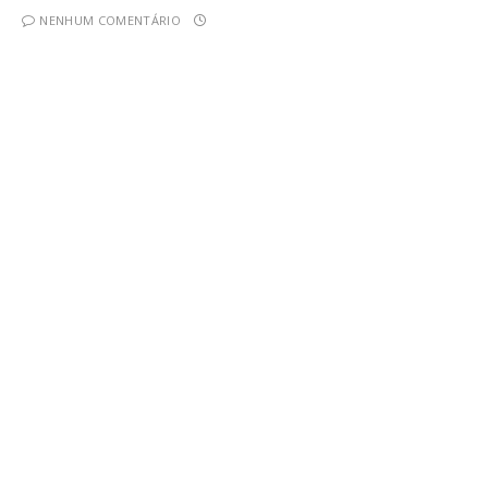
NENHUM COMENTÁRIO
Sindicato Nacional dos Aposentados
A discussão sobre aposentadoria costuma girar em
torno do valor do benefício e das regras