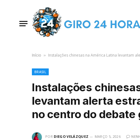
Início
Instalações chinesas na América Latina levantam al
»
BRASIL
Instalações chinesas
levantam alerta estr
no centro do debate 
POR
DIEGO VELÁZQUEZ
MARÇO 5, 2026
NEN