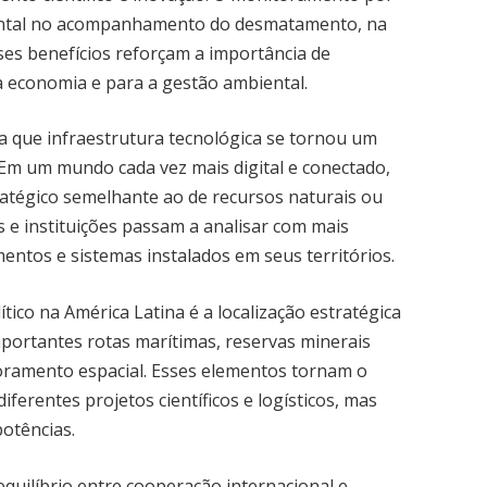
mental no acompanhamento do desmatamento, na
sses benefícios reforçam a importância de
a economia e para a gestão ambiental.
a que infraestrutura tecnológica se tornou um
 Em um mundo cada vez mais digital e conectado,
atégico semelhante ao de recursos naturais ou
s e instituições passam a analisar com mais
mentos e sistemas instalados em seus territórios.
tico na América Latina é a localização estratégica
mportantes rotas marítimas, reservas minerais
oramento espacial. Esses elementos tornam o
iferentes projetos científicos e logísticos, mas
otências.
 equilíbrio entre cooperação internacional e