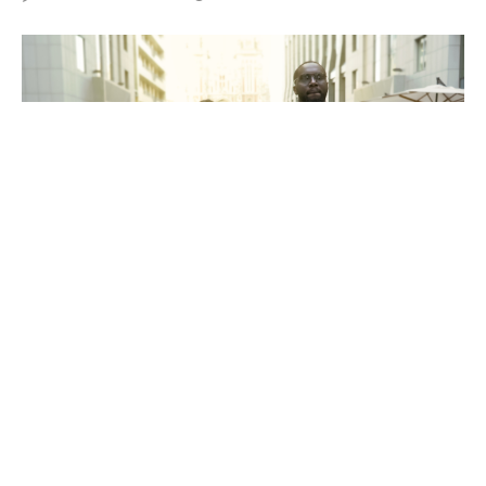
Nos últimos anos, os Estados Unidos têm adotado
uma postura mais agressiva em relação ao combate
ao tráfico de drogas internacional, especialmente no
que diz respeito às organizações criminosas que