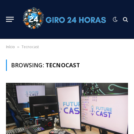
Início
Tecnocast
»
BROWSING:
TECNOCAST