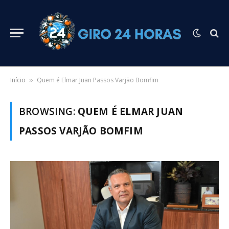
Início
Quem é Elmar Juan Passos Varjão Bomfim
»
BROWSING:
QUEM É ELMAR JUAN
PASSOS VARJÃO BOMFIM