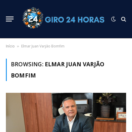
Início
Elmar Juan Varjão Bomfim
»
BROWSING:
ELMAR JUAN VARJÃO
BOMFIM