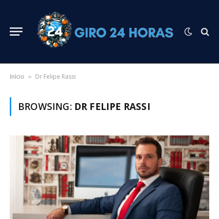
Início
Dr Felipe Rassi
»
BROWSING:
DR FELIPE RASSI