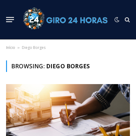
Início
Diego Borges
»
BROWSING:
DIEGO BORGES